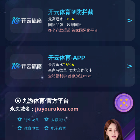
山东成武贝斯特真空采血管主要
方网站
北京生物物证棉
(7)绿帽：肝素锂（8）肝素钠（
北京新生儿采血卡
北京脱落细胞粘
签
北京真空采血管
北京分离胶/促凝
取器
北京采血针
北京塑料培养皿
北京离心管
剂
北京尿杯、便盒
北京刑事技术专
北京DNA样品袋
北京精液采集卡
用
北京细胞采集卡
北京尿液采集卡
分类优势
北京采样拭子
北京一次性使用
北京DNA采集卡
山东成武贝斯特真空采血管
紫帽品名：EDTAK2/K3 帽盖颜
北京生物物证棉签
宫颈细胞采集器
采血量：2ml-9ml 规格：13*75mm .
北京脱落细胞粘取器
材质：玻璃/（PET）塑料
北京分离胶/促凝剂
包装：1800/箱
北京离心管
临床用途：血常规检测/全血试验