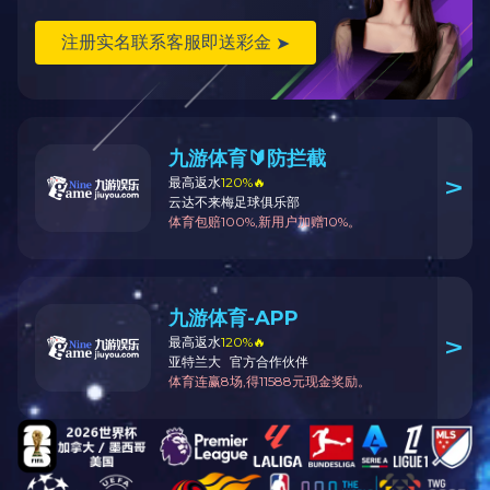
标本类型：全血
北京刑事技术专用
制备标本步骤：采血后立即颠倒混
北京精液采集卡
添加剂：EDTAK2或EDTA.K3
北京尿液采集卡
北京一次性使用宫颈细胞采集器
新闻资讯
采血卡厂家诠释采血卡在亲子...
DNA血样采集卡的主要应用...
DNA血样采集卡行业的发展...
共抓安全管理 共筑安全防...
关爱职工健康 构筑企业温情
用于临床血液学检验、如血常规等
采血卡使用技术知识
热门关键词