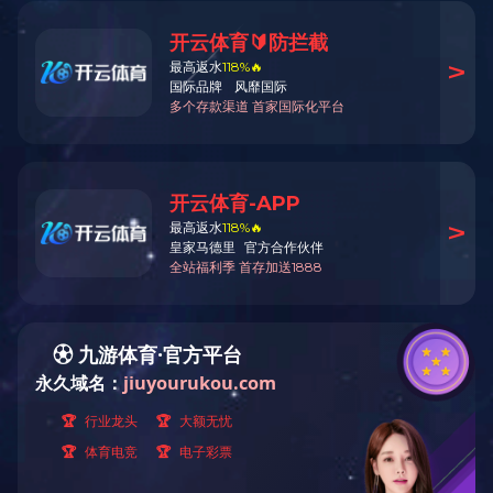
KAIYUN.COM·开云
站
生物物证棉签
用静脉血样采集针，一次性采血管，
新生儿采血卡
脱落细胞粘取器
真空采血管
分离胶/促凝剂
采血针
塑料培养皿
离心管
尿杯、便盒
刑事技术专用
DNA样品袋
精液采集卡
细胞采集卡
毛发取样袋
尿液采集卡
采样拭子
一次性使用宫颈
DNA采集卡
生物物证棉签
细胞采集器
脱落细胞粘取器
分离胶/促凝剂
离心管