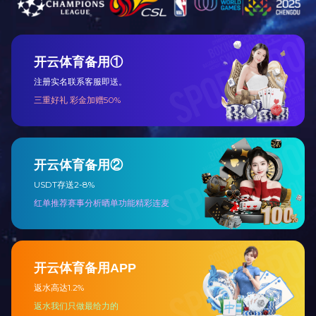
单环DNA样品采
塑料接触皿
集
塑料培养皿 90
公安局专用采血
毛发取样袋
卡
公安局定制采血
卡
FTA采血卡
DNA唾液采集器
单环采血卡
四环直板通用型
DNA双环采血卡
警用血样采集包