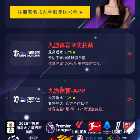
山西刑事技术专用
山西精液采集卡
山西尿液采集卡
山西一次性使用宫颈细胞采集器
新闻资讯
采血卡厂家诠释采血卡在亲子...
DNA血样采集卡的主要应用...
DNA血样采集卡行业的发展...
共抓安全管理 共筑安全防...
关爱职工健康 构筑企业温情
采血卡使用技术知识
热门关键词