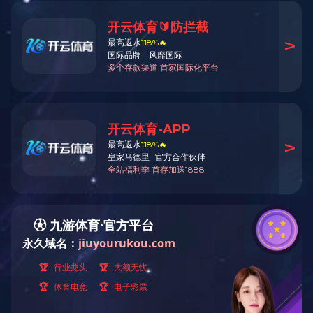
新生儿采血卡分为以下几种
方网站
山西生物物证棉
定制，根据客户要求添加商标LOG
山西新生儿采血卡
山西脱落细胞粘
签
山西真空采血管
山西分离胶/促凝
取器
山西采血针
山西塑料培养皿
山西离心管
剂
山西尿杯、便盒
山西刑事技术专
山西DNA样品袋
山西精液采集卡
用
山西细胞采集卡
山西尿液采集卡
分类优势
山西采样拭子
山西一次性使用
山西DNA采集卡
山西生物物证棉签
宫颈细胞采集器
山西脱落细胞粘取器
山西分离胶/促凝剂
山西离心管