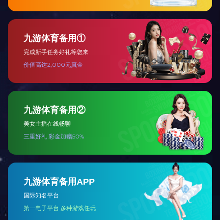
dna采血卡
一次使用采样器
KAIYUN.COM·开云「中
国」官方网站
企业名称：KAIYUN.COM·开云「中国」官
方网站
电话：0530-8997788
手机：15554087788 （微信同号）
邮箱：543715016@qq.com
网址：www.kevinfelderforcouncil.com
传真：0530-8917788
地址：山东省菏泽市成武县医疗器械产业
园